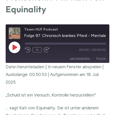
Equinality
Team-HUF Podcast
Folge 97: Chronisch krankes Pferd - Mentale Herausforderung für den Menschen!? Mit Kati von Equinality
1x
00:00
/
00:50:53
ABONNIEREN
TEILEN
Datei herunterladen
|
In neuem Fenster abspielen
|
TEILEN
Audiolänge: 00:50:53
|
Aufgenommen am 18. Juli
RSS FEED
2025
LINK
EMBED
„Schuld ist ein Versuch, Kontrolle herzustellen!“
… sagt Kati von Equinality. Sie ist unter anderem