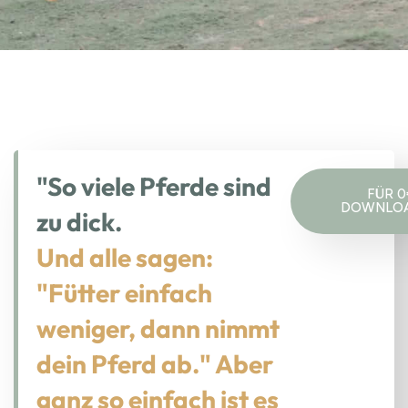
"So viele Pferde sind
FÜR 0
DOWNLO
zu dick.
Und alle sagen:
"Fütter einfach
weniger, dann nimmt
dein Pferd ab." Aber
ganz so einfach ist es