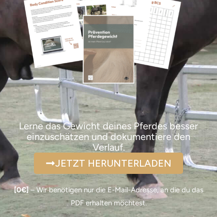
Lerne das Gewicht deines Pferdes besser
einzuschätzen und dokumentiere den
Verlauf.
JETZT HERUNTERLADEN
[0€]
– Wir benötigen nur die E-Mail-Adresse, an die du das
PDF erhalten möchtest.