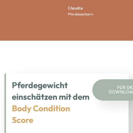
Claudia
Pferdebesitzerin
Pferdegewicht
FÜR 0€
DOWNLOA
einschätzen mit dem
Body Condition
Score