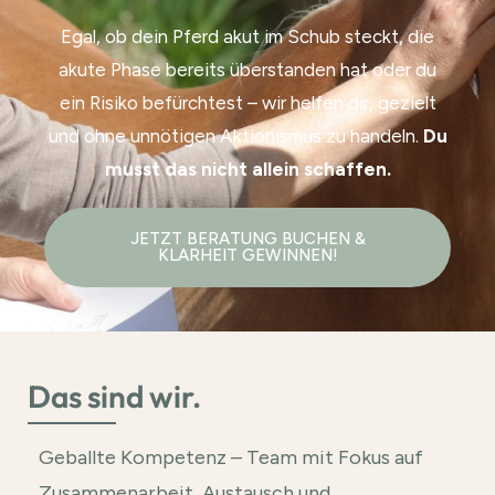
Egal, ob dein Pferd akut im Schub steckt, die
akute Phase bereits überstanden hat oder du
ein Risiko befürchtest – wir helfen dir, gezielt
und ohne unnötigen Aktionismus zu handeln.
Du
musst das nicht allein schaffen.
JETZT BERATUNG BUCHEN &
KLARHEIT GEWINNEN!
Das sind wir.
Geballte Kompetenz – Team mit Fokus auf
Zusammenarbeit, Austausch und