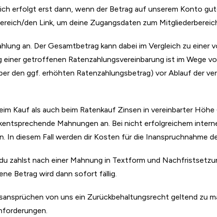
ich erfolgt erst dann, wenn der Betrag auf unserem Konto gutg
eich/den Link, um deine Zugangsdaten zum Mitgliederbereich
zahlung an. Der Gesamtbetrag kann dabei im Vergleich zu einer 
gung einer getroffenen Ratenzahlungsvereinbarung ist im Wege v
ber den ggf. erhöhten Ratenzahlungsbetrag) vor Ablauf der ver
eim Kauf als auch beim Ratenkauf Zinsen in vereinbarter Höhe (
ckentsprechende Mahnungen an. Bei nicht erfolgreichem inter
. In diesem Fall werden dir Kosten für die Inanspruchnahme d
 du zahlst nach einer Mahnung in Textform und Nachfristsetzung
e Betrag wird dann sofort fällig.
gsansprüchen von uns ein Zurückbehaltungsrecht geltend zu m
enforderungen.