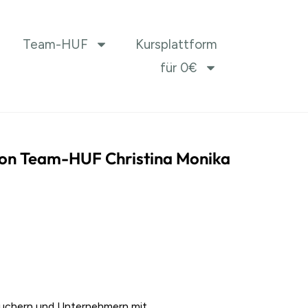
Team-HUF
Kursplattform
für 0€
von Team-HUF Christina Monika
auchern und Unternehmern mit