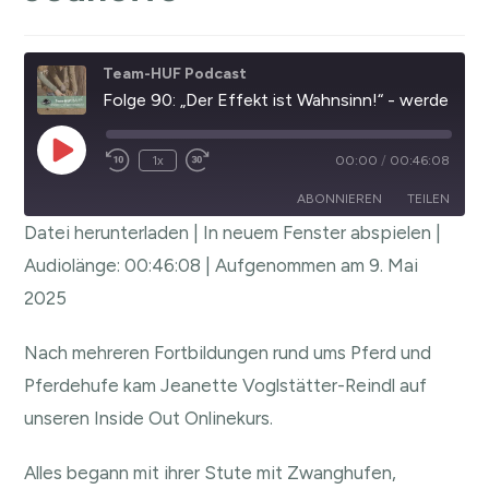
Team-HUF Podcast
Folge 90: „Der Effekt ist Wahnsinn!“ - werde genau so Hufverliebt wie Jeanette
1x
00:00
/
00:46:08
ABONNIEREN
TEILEN
Datei herunterladen
|
In neuem Fenster abspielen
|
TEILEN
Audiolänge: 00:46:08
|
Aufgenommen am 9. Mai
RSS FEED
2025
LINK
EMBED
Nach mehreren Fortbildungen rund ums Pferd und
Pferdehufe kam Jeanette Voglstätter-Reindl auf
unseren Inside Out Onlinekurs.
Alles begann mit ihrer Stute mit Zwanghufen,