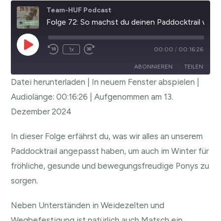
Team-HUF Podcast
Folge 72: So machst du deinen Paddocktrail winterfest
1x
00:00
/
00:16:26
ABONNIEREN
TEILEN
Datei herunterladen
|
In neuem Fenster abspielen
|
TEILEN
Audiolänge: 00:16:26
|
Aufgenommen am 13.
RSS FEED
Dezember 2024
LINK
EMBED
In dieser Folge erfährst du, was wir alles an unserem
Paddocktrail angepasst haben, um auch im Winter für
fröhliche, gesunde und bewegungsfreudige Ponys zu
sorgen.
Neben Unterständen in Weidezelten und
Wegbefestigung ist natürlich auch Matsch ein