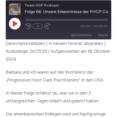
Team-HUF Podcast
Folge 66: Unsere Erkenntnisse der PHCP Conference in Chicago
1x
00:00
/
00:25:20
ABONNIEREN
TEILEN
Datei herunterladen
|
In neuem Fenster abspielen
|
TEILEN
Audiolänge: 00:25:20
|
Aufgenommen am 18. Oktober
RSS FEED
2024
LINK
EMBED
Barbara und ich waren auf der Konferenz der
„Progressive Hoof Care Practitioners“ in den USA.
In dieser Folge erfährst du, was wir in den 3
umfangreichen Tagen erlebt und gelernt haben.
Die amerikanischen Kollegen sind uns häufig einige