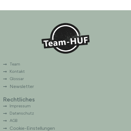
r
n
a
t
i
v
e
:
Team
Kontakt
Glossar
Newsletter
Rechtliches
Impressum
Datenschutz
AGB
Cookie-Einstellungen