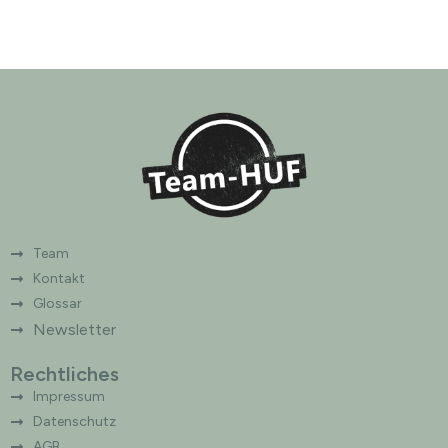
e
r
n
a
t
i
v
e
:
Team
Kontakt
Glossar
Newsletter
Rechtliches
Impressum
Datenschutz
AGB