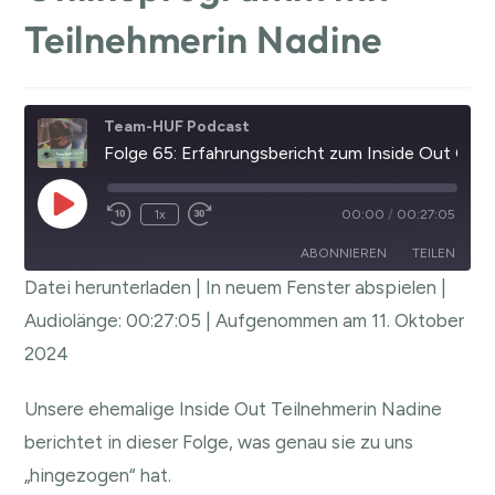
Teilnehmerin Nadine
Team-HUF Podcast
Folge 65: Erfahrungsbericht zum Inside Out Onlineprogramm mit Teilnehmerin Nadine
1x
00:00
/
00:27:05
ABONNIEREN
TEILEN
Datei herunterladen
|
In neuem Fenster abspielen
|
TEILEN
Audiolänge: 00:27:05
|
Aufgenommen am 11. Oktober
RSS FEED
2024
LINK
EMBED
Unsere ehemalige Inside Out Teilnehmerin Nadine
berichtet in dieser Folge, was genau sie zu uns
„hingezogen“ hat.