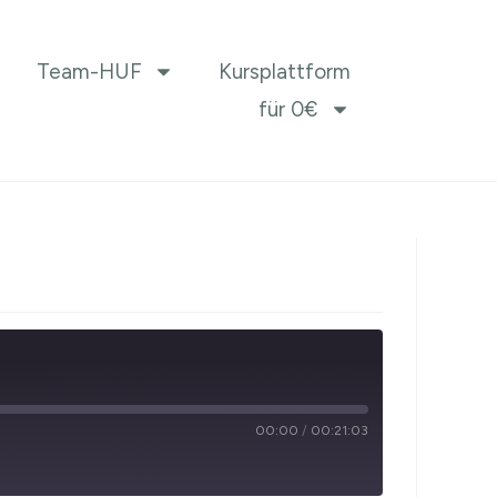
Team-HUF
Kursplattform
für 0€
00:00
/
00:21:03