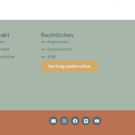
r
n
a
t
i
akt
Rechtliches
v
am
Impressum
e
ntakt
Datenschutz
:
wsletter
AGB
Vertrag widerrufen