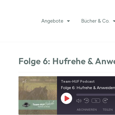
Angebote
Bücher & Co.
Folge 6: Hufrehe & Anw
Team-HUF Podcast
Folge 6: Hufrehe & Anweide
1x
ABONNIEREN
TEILEN