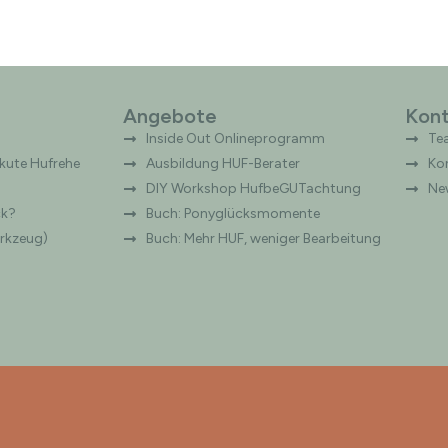
Angebote
Kont
Inside Out Onlineprogramm
Te
ute Hufrehe
Ausbildung HUF-Berater
Ko
DIY Workshop HufbeGUTachtung
Ne
ck?
Buch: Ponyglücksmomente
erkzeug)
Buch: Mehr HUF, weniger Bearbeitung