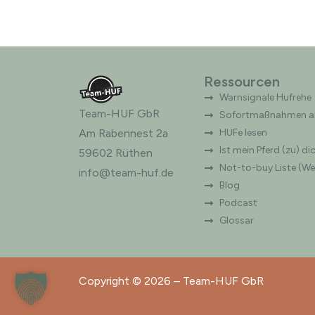
Ressourcen
Warnsignale Hufrehe
Team-HUF GbR
Sofortmaßnahmen ak
Am Rabennest 2a
HUFe lesen
Ist mein Pferd (zu) di
59602 Rüthen
Not-to-buy Liste (W
info@team-huf.de
Blog
Podcast
Glossar
Copyright © 2026 – Team-HUF GbR