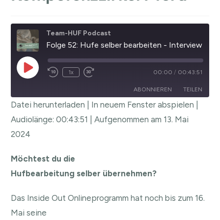
Team-HUF Podcast
Folge 52: Hufe selber bearbeiten - Interview mit Karen vom Kompetenzzirkel Pferd
1x
00:00
/
00:43:51
ABONNIEREN
TEILEN
Datei herunterladen
|
In neuem Fenster abspielen
|
TEILEN
Audiolänge: 00:43:51
|
Aufgenommen am 13. Mai
RSS FEED
2024
LINK
EMBED
Möchtest du die
Hufbearbeitung selber übernehmen?
Das Inside Out Onlineprogramm hat noch bis zum 16.
Mai seine