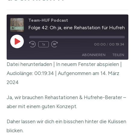
Team-HUF Podcast
Folge 42: Oh ja, eine Rehastation für Hufrehepferde - oder doch nicht?!
1x
00:00
/
00:19:34
ABONNIEREN
TEILEN
Datei herunterladen
|
In neuem Fenster abspielen
|
TEILEN
Audiolänge: 00:19:34
|
Aufgenommen am 14. März
RSS FEED
2024
LINK
EMBED
Ja, wir brauchen Rehastationen & Hufrehe-Berater –
aber mit einem guten Konzept.
Daher lassen wir dich ein bisschen hinter die Kulissen
blicken.