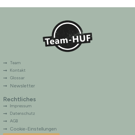
r
n
a
t
i
v
e
:
Team
Kontakt
Glossar
Newsletter
Rechtliches
Impressum
Datenschutz
AGB
Cookie-Einstellungen