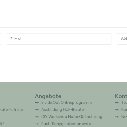
Angebote
Kont
Inside Out Onlineprogramm
Te
ute Hufrehe
Ausbildung HUF-Berater
Ko
DIY Workshop HufbeGUTachtung
Ne
ck?
Buch: Ponyglücksmomente