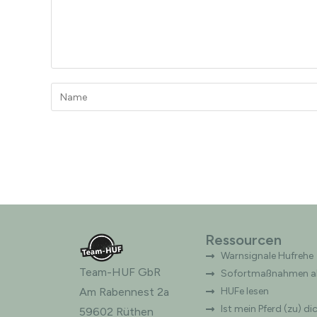
Ressourcen
Warnsignale Hufrehe
Team-HUF GbR
Sofortmaßnahmen ak
Am Rabennest 2a
HUFe lesen
Ist mein Pferd (zu) di
59602 Rüthen