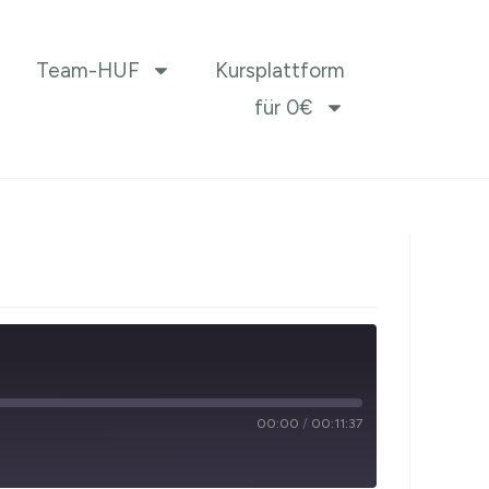
Team-HUF
Kursplattform
für 0€
00:00
/
00:11:37