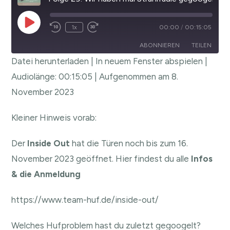
1x
00:00
/
00:15:05
ABONNIEREN
TEILEN
Datei herunterladen
|
In neuem Fenster abspielen
|
TEILEN
Audiolänge: 00:15:05
|
Aufgenommen am 8.
RSS FEED
November 2023
LINK
EMBED
Kleiner Hinweis vorab:
Der
Inside Out
hat die Türen noch bis zum 16.
November 2023 geöffnet. Hier findest du alle
Infos
& die Anmeldung
https://www.team-huf.de/inside-out/
Welches Hufproblem hast du zuletzt gegoogelt?