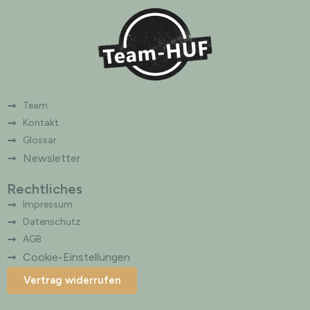
t
i
v
e
:
Team
Kontakt
Glossar
Newsletter
Rechtliches
Impressum
Datenschutz
AGB
Cookie-Einstellungen
Vertrag widerrufen