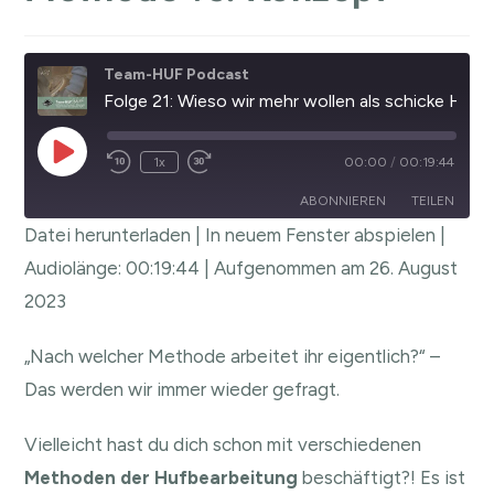
Team-HUF Podcast
Folge 21: Wieso wir mehr wollen als schicke Hufe - Hufbearbeitung - Methode vs. Konzept
1x
00:00
/
00:19:44
ABONNIEREN
TEILEN
Datei herunterladen
|
In neuem Fenster abspielen
|
TEILEN
Audiolänge: 00:19:44
|
Aufgenommen am 26. August
RSS FEED
2023
LINK
EMBED
„Nach welcher Methode arbeitet ihr eigentlich?“ –
Das werden wir immer wieder gefragt.
Vielleicht hast du dich schon mit verschiedenen
Methoden der Hufbearbeitung
beschäftigt?! Es ist