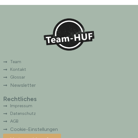
n
a
t
i
v
e
:
Team
Kontakt
Glossar
Newsletter
Rechtliches
Impressum
Datenschutz
AGB
Cookie-Einstellungen