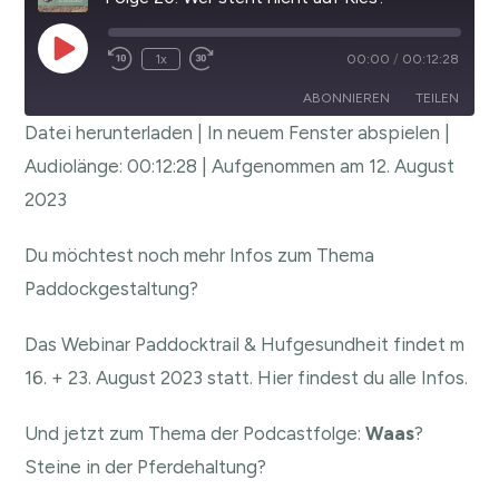
1x
00:00
/
00:12:28
ABONNIEREN
TEILEN
Datei herunterladen
|
In neuem Fenster abspielen
|
TEILEN
Audiolänge: 00:12:28
|
Aufgenommen am 12. August
RSS FEED
2023
LINK
EMBED
Du möchtest noch mehr Infos zum Thema
Paddockgestaltung?
Das Webinar Paddocktrail & Hufgesundheit findet m
16. + 23. August 2023 statt. Hier findest du alle
Infos.
Und jetzt zum Thema der Podcastfolge:
Waas
?
Steine in der Pferdehaltung?