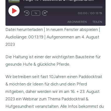
1x
00:00
/
00:13:19
ABONNIEREN
TEILEN
Datei herunterladen
|
In neuem Fenster abspielen
|
TEILEN
Audiolänge: 00:13:19
|
Aufgenommen am 4. August
RSS FEED
2023
LINK
EMBED
Die Haltung ist einer der wichtigsten Bausteine für
gesunde Hufe & glückliche Pferde.
Wir betreiben seit fast 10Jahren einen Paddocktrail
& möchten dir Ideen für dich und dein Pferd
mitgeben, daher werden wir im am 16. + 23. August
2023 ein Webinar zum Thema Paddocktrail &
Hufgesundheit veranstalten. Alle Infos bekommst du