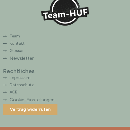
i
v
e
:
Team
Kontakt
Glossar
Newsletter
Rechtliches
Impressum
Datenschutz
AGB
Cookie-Einstellungen
Vertrag widerrufen