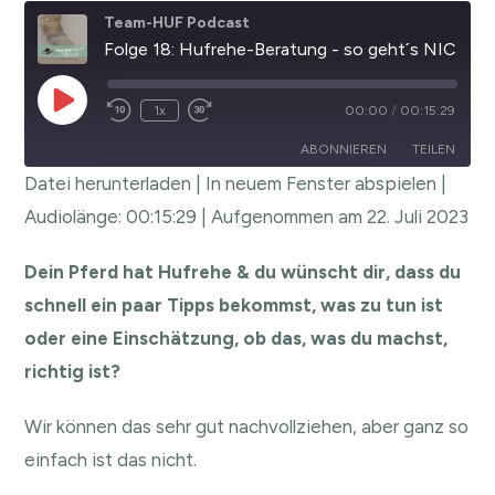
Team-HUF Podcast
Folge 18: Hufrehe-Beratung - so geht´s NICHT
1x
00:00
/
00:15:29
ABONNIEREN
TEILEN
Datei herunterladen
|
In neuem Fenster abspielen
|
TEILEN
Audiolänge: 00:15:29
|
Aufgenommen am 22. Juli 2023
RSS FEED
LINK
Dein Pferd hat Hufrehe & du wünscht dir, dass du
EMBED
schnell ein paar Tipps bekommst, was zu tun ist
oder eine Einschätzung, ob das, was du machst,
richtig ist?
Wir können das sehr gut nachvollziehen, aber ganz so
einfach ist das nicht.