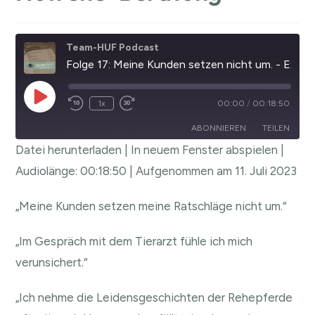
Team-HUF Podcast
Folge 17: Meine Kunden setzen nicht um. - Experteninterview zur Hufrehe-Beratung
1x
00:00
/
00:18:50
ABONNIEREN
TEILEN
Datei herunterladen
|
In neuem Fenster abspielen
|
TEILEN
Audiolänge: 00:18:50
|
Aufgenommen am 11. Juli 2023
RSS FEED
LINK
„Meine Kunden setzen meine Ratschläge nicht um.“
EMBED
„Im Gespräch mit dem Tierarzt fühle ich mich
verunsichert.“
„Ich nehme die Leidensgeschichten der Rehepferde