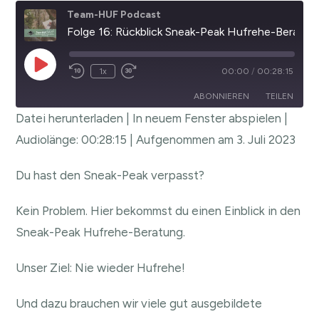
Team-HUF Podcast
Folge 16: Rückblick Sneak-Peak Hufrehe-Beratung
1x
00:00
/
00:28:15
ABONNIEREN
TEILEN
Datei herunterladen
|
In neuem Fenster abspielen
|
TEILEN
Audiolänge: 00:28:15
|
Aufgenommen am 3. Juli 2023
RSS FEED
LINK
Du hast den Sneak-Peak verpasst?
EMBED
Kein Problem. Hier bekommst du einen Einblick in den
Sneak-Peak Hufrehe-Beratung.
Unser Ziel: Nie wieder Hufrehe!
Und dazu brauchen wir viele gut ausgebildete