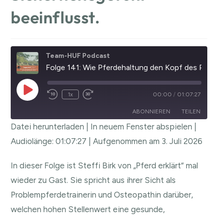
beeinflusst.
Team-HUF Podcast
Folge 141: Wie Pferdehaltung den Kopf des Pferdes und das Sicherheitsgefühl beeinflusst.
1x
00:00
/
01:07:27
ABONNIEREN
TEILEN
Datei herunterladen
|
In neuem Fenster abspielen
|
TEILEN
Audiolänge: 01:07:27
|
Aufgenommen am 3. Juli 2026
RSS FEED
LINK
In dieser Folge ist Steffi Birk von „Pferd erklärt“ mal
EMBED
wieder zu Gast. Sie spricht aus ihrer Sicht als
Problempferdetrainerin und Osteopathin darüber,
welchen hohen Stellenwert eine gesunde,