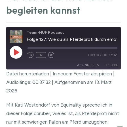
begleiten kannst
Team-HUF Podcast
Folge 127: Wie du als Pferdeprofi durch emotional herausfordernde Zeiten begleiten kannst
1x
00:00
/
00:37:32
ABONNIEREN
TEILEN
Datei herunterladen
|
In neuem Fenster abspielen
|
TEILEN
Audiolänge: 00:37:32
|
Aufgenommen am 13. März
RSS FEED
2026
LINK
EMBED
Mit Kati Westendorf von Equinality spreche ich in
dieser Folge darüber, wie es ist, als Pferdeprofi nicht
nur mit schwierigen Fällen am Pferd umzugehen,