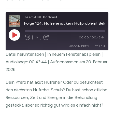
Team-HUF Podcast
Folge 124: Hufrehe ist kein Hufproblem! Bekomm die Hufrehe selbst in den Griff
1x
00:00
/
00:43:44
ABONNIEREN
TEILEN
Datei herunterladen
|
In neuem Fenster abspielen
|
TEILEN
Audiolänge: 00:43:44
|
Aufgenommen am 20. Februar
RSS FEED
2026
LINK
EMBED
Dein Pferd hat akut Hufrehe? Oder du befürchtest
den nächsten Hufrehe-Schub? Du hast schon etliche
Ressourcen, Zeit und Energie in die Behandlung
gesteckt, aber so richtig gut wird es einfach nicht?