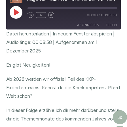
1x
00:00
/
00:08:58
ABONNIEREN
TEILEN
Datei herunterladen
|
In neuem Fenster abspielen
|
TEILEN
Audiolänge: 00:08:58
|
Aufgenommen am 1.
RSS FEED
Dezember 2025
LINK
EMBED
Es gibt Neuigkeiten!
Ab 2026 werden wir offiziell Teil des KKP-
Expertenteams! Kennst du die Kernkompetenz Pferd
Welt schon?
In dieser Folge erzähle ich dir mehr darüber und stelle
dir die Themenmonate des kommenden Jahres vor.