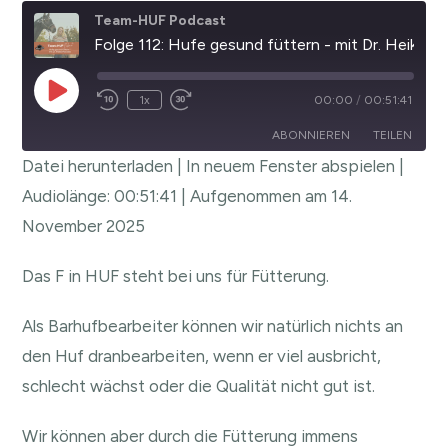
Team-HUF Podcast
Folge 112: Hufe gesund füttern - mit Dr. Heike Maroske
1x
00:00
/
00:51:41
ABONNIEREN
TEILEN
Datei herunterladen
|
In neuem Fenster abspielen
|
TEILEN
Audiolänge: 00:51:41
|
Aufgenommen am 14.
RSS FEED
November 2025
LINK
EMBED
Das F in HUF steht bei uns für Fütterung.
Als Barhufbearbeiter können wir natürlich nichts an
den Huf dranbearbeiten, wenn er viel ausbricht,
schlecht wächst oder die Qualität nicht gut ist.
Wir können aber durch die Fütterung immens