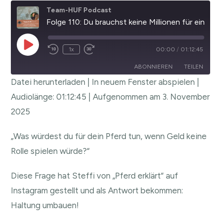
Team-HUF Podcast
Folge 110: Du brauchst keine Millionen für eine schöne Pferdehaltung.
1x
00:00
/
01:12:45
ABONNIEREN
TEILEN
Datei herunterladen
|
In neuem Fenster abspielen
|
TEILEN
Audiolänge: 01:12:45
|
Aufgenommen am 3. November
RSS FEED
2025
LINK
EMBED
„Was würdest du für dein Pferd tun, wenn Geld keine
Rolle spielen würde?“
Diese Frage hat Steffi von „Pferd erklärt“ auf
Instagram gestellt und als Antwort bekommen:
Haltung umbauen!