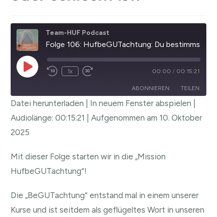
Team-HUF Podcast
Folge 106: HufbeGUTachtung: Du bestimmst, ob etwas gut oder schlecht ist.
1x
00:00
/
00:15:21
ABONNIEREN
TEILEN
Datei herunterladen
|
In neuem Fenster abspielen
|
TEILEN
Audiolänge: 00:15:21
|
Aufgenommen am 10. Oktober
RSS FEED
2025
LINK
EMBED
Mit dieser Folge starten wir in die „Mission
HufbeGUTachtung“!
Die „BeGUTachtung“ entstand mal in einem unserer
Kurse und ist seitdem als geflügeltes Wort in unseren