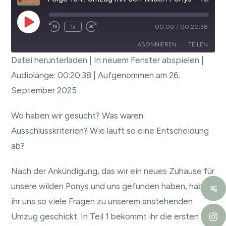
1x
00:00
/
00:20:38
ABONNIEREN
TEILEN
Datei herunterladen
|
In neuem Fenster abspielen
|
TEILEN
Audiolänge: 00:20:38
|
Aufgenommen am 26.
RSS FEED
September 2025
LINK
EMBED
Wo haben wir gesucht? Was waren
Ausschlusskriterien? Wie läuft so eine Entscheidung
ab?
Nach der Ankündigung, das wir ein neues Zuhause für
unsere wilden Ponys und uns gefunden haben, habt
ihr uns so viele Fragen zu unserem anstehenden
Umzug geschickt. In Teil 1 bekommt ihr die ersten