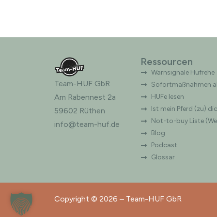
Ressourcen
Warnsignale Hufrehe
Team-HUF GbR
Sofortmaßnahmen ak
Am Rabennest 2a
HUFe lesen
Ist mein Pferd (zu) di
59602 Rüthen
Not-to-buy Liste (W
info@team-huf.de
Blog
Podcast
Glossar
Copyright © 2026 – Team-HUF GbR