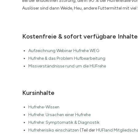
Bei der endokrinen Störung, die in 90 % der Hufrehefälle vor
Auslöser sind dann Weide, Heu, andere Futtermittel mit v
Kostenfreie & sofort verfügbare Inhalte
Aufzeichnung Webinar Hufrehe WEG
Hufrehe & das Problem Hufbearbeitung
Missverständnisse rund um die HUFrehe
Kursinhalte
Hufrehe-Wissen
Hufrehe: Ursachen einer Hufrehe
Hufrehe: Symptomatik & Diagnostik
Hufreherisiko einschätzen
(Teil der
HUFland Mitgliedsch