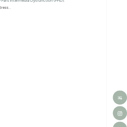
y Pars Intermedia Dysfunction (PPID)
.
tress…