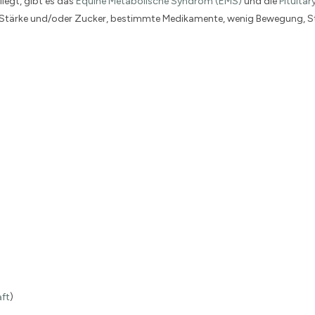
liegt, gibt es das
Equine Metabolische Syndrom (EMS)
und die
Pituitar
iel Stärke und/oder Zucker, bestimmte Medikamente, wenig Bewegung, S
aft
)