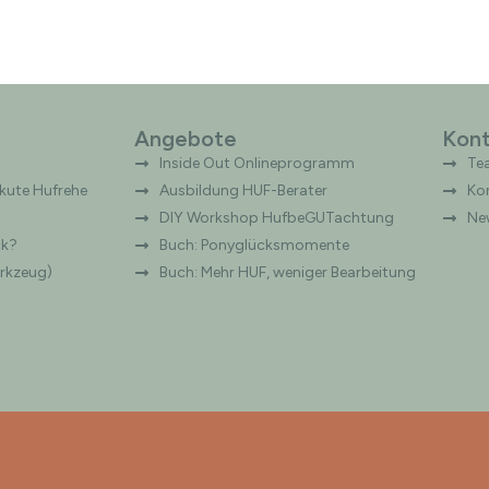
Angebote
Kont
Inside Out Onlineprogramm
Te
ute Hufrehe
Ausbildung HUF-Berater
Ko
DIY Workshop HufbeGUTachtung
Ne
ck?
Buch: Ponyglücksmomente
erkzeug)
Buch: Mehr HUF, weniger Bearbeitung