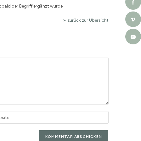
sobald der Begriff ergänzt wurde.
➢ zurück zur Übersicht
A
l
t
e