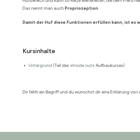
Hufbereich und kann so Reize weiterleiten, die dem Pferd 
Das nennt man auch
Propriozeption
.
Damit der Huf diese Funktionen erfüllen kann, ist es 
Kursinhalte
Untergrund
(Teil des
»Inside out«
Aufbaukurses)
Dir fehlt ein Begriff und du wünschst dir eine Erklärung von