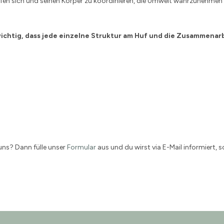
helfen sich und seinen Körper zu koordinieren, die Umwelt wahrzunehm
wichtig, dass jede einzelne Struktur am Huf und die Zusammenarb
 uns? Dann fülle unser
Formular
aus und du wirst via E-Mail informiert, 