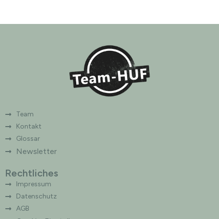
e
r
n
a
t
i
v
e
:
Team
Kontakt
Glossar
Newsletter
Rechtliches
Impressum
Datenschutz
AGB