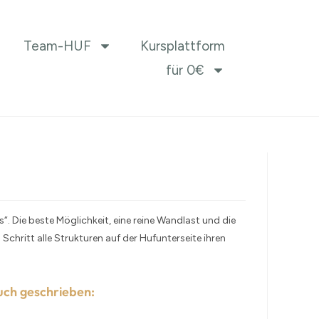
Team-HUF
Kursplattform
für 0€
. Die beste Möglichkeit, eine reine Wandlast und die
 Schritt alle Strukturen auf der Hufunterseite ihren
uch geschrieben: