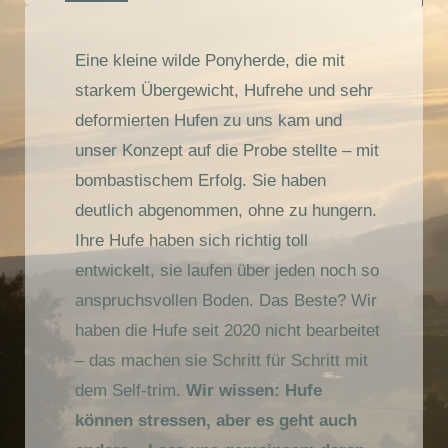
Eine kleine wilde Ponyherde, die mit
starkem Übergewicht, Hufrehe und sehr
deformierten Hufen zu uns kam und
unser Konzept auf die Probe stellte – mit
bombastischem Erfolg. Sie haben
deutlich abgenommen, ohne zu hungern.
Ihre Hufe haben sich richtig toll
entwickelt, sie laufen über jeden noch so
anspruchsvollen Boden. Das Beste? Wir
haben die Hufe seit 2020 nicht bearbeitet
– das machen sie Schritt für Schritt mit
dem Self-trim.
Wir wissen: Hufe
können stressen, aber es geht auch