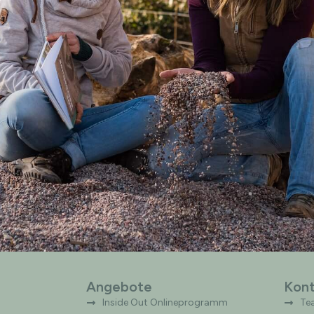
Angebote
Kont
Inside Out Onlineprogramm
Te