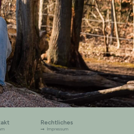
akt
Rechtliches
am
Impressum