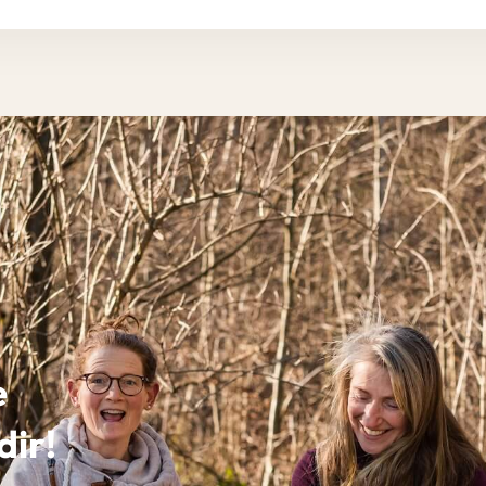
e
dir!